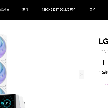
箱&风扇
软件
NEOX&EXIT D3水冷软件
支持
L
LG60
产品
3