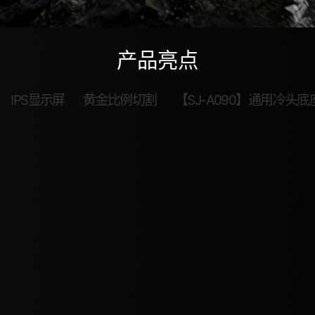
产品亮点
IPS显示屏
黄金比例切割
【SJ-A090】通用冷头