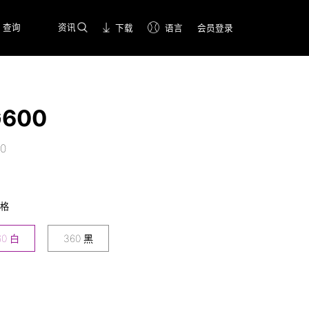
查询
资讯
下载
语言
会员登录
G600
0
规格
60 白
360 黑